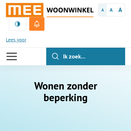
A
A
A
MEE
Lees voor
Handige
links
Ik zoek...
Wonen zonder
beperking