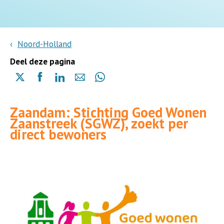
Noord-Holland
Deel deze pagina
Delen
Delen
Delen
Delen
Delen
via
via
via
via
via
X
Facebook
Linkedin
e-
Whatsapp
Zaandam: Stichting Goed Wonen
(opent
(opent
(opent
mail
(opent
Zaanstreek (SGWZ), zoekt per
in
in
in
in
direct bewoners
een
een
een
een
nieuwe
nieuwe
nieuwe
nieuwe
pagina)
pagina)
pagina)
pagina)