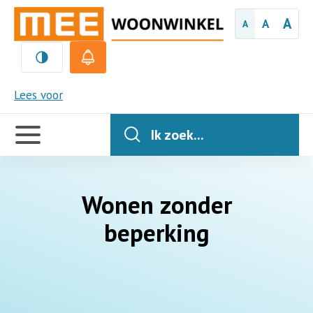
A
A
A
MEE
Lees voor
Handige
links
Ik zoek...
Wonen zonder
beperking