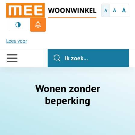
A
A
A
MEE
Lees voor
Handige
links
Ik zoek...
Wonen zonder
beperking