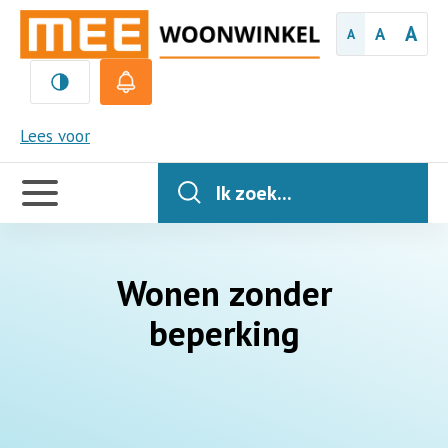
A
A
A
MEE
Lees voor
Handige
links
Ik zoek...
Wonen zonder
beperking