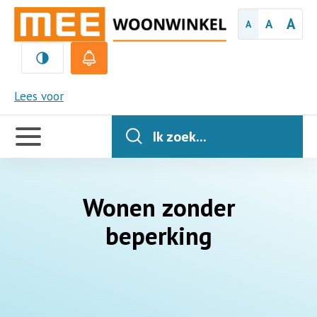
A
A
A
MEE
Lees voor
Handige
links
Ik zoek...
Wonen zonder
beperking