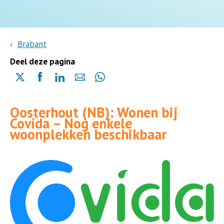
Brabant
Deel deze pagina
Delen
Delen
Delen
Delen
Delen
via
via
via
via
via
X
Facebook
Linkedin
e-
Whatsapp
Oosterhout (NB): Wonen bij
(opent
(opent
(opent
mail
(opent
Covída – Nog enkele
in
in
in
in
woonplekken beschikbaar
een
een
een
een
nieuwe
nieuwe
nieuwe
nieuwe
pagina)
pagina)
pagina)
pagina)